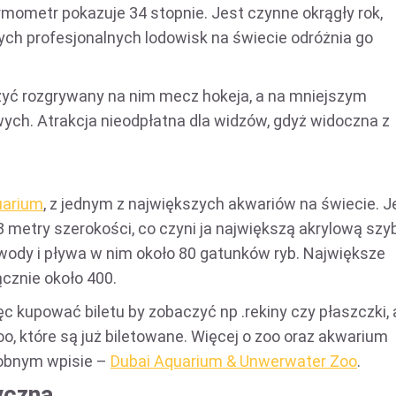
ermometr pokazuje 34 stopnie. Jest czynne okrągły rok,
ch profesjonalnych lodowisk na świecie odróżnia go
zyć rozgrywany na nim mecz hokeja, a na mniejszym
wych. Atrakcja nieodpłatna dla widzów, gdyż widoczna z
uarium
, z jednym z największych akwariów na świecie. 
 metry szerokości, co czyni ja największą akrylową szy
 wody i pływa w nim około 80 gatunków ryb. Największe
łącznie około 400.
ęc kupować biletu by zobaczyć np .rekiny czy płaszczki, 
oo, które są już biletowane. Więcej o zoo oraz akwarium
sobnym wpisie –
Dubai Aquarium & Unwerwater Zoo
.
yczna