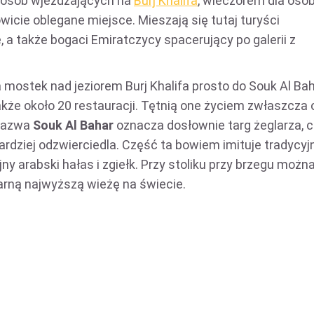
la osób wjeżdżających na
Burj Khalifa
, wieczorem dla osó
owicie oblegane miejsce. Mieszają się tutaj turyści
 a także bogaci Emiratczycy spacerujący po galerii z
a mostek nad jeziorem Burj Khalifa prosto do Souk Al Bah
także około 20 restauracji. Tętnią one życiem zwłaszcza 
Nazwa
Souk Al Bahar
oznacza dosłownie targ żeglarza, 
ardziej odzwierciedla. Część ta bowiem imituje tradycyj
jny arabski hałas i zgiełk. Przy stoliku przy brzegu można
arną najwyższą wieżę na świecie.