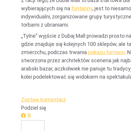
Z racji tego, że Dubai Mall to baza startowa d
wybierających się na
fontanny
, jest to niesam
indywidualni, zorganizowane grupy turystyczne,
torbami z ubraniami.
„Tylne” wyjście z Dubaj Mall prowadzi prosto n
gdzie znajduje się kolejnych 100 sklepów, ale 
zmierzchu, podczas trwania
pokazu fontann
. 
stworzona przez architektów sceneria jak najb
arabski bazar, aczkolwiek nie panuje tu tradycy
kolei podelektować się widokiem na spektakul
Zostaw komentarz
Podziel się
Share
Share
on
on