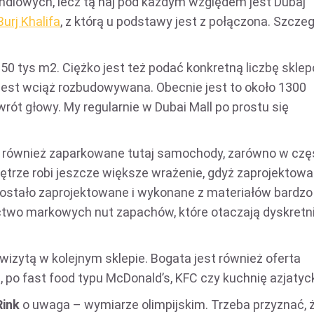
 handlowych, lecz tą naj pod każdym względem jest Dubaj
Burj Khalifa
, z którą u podstawy jest z połączona. Szcze
50 tys m2. Ciężko jest też podać konkretną liczbę skle
ia jest wciąż rozbudowywana. Obecnie jest to około 1300
rót głowy. My regularnie w Dubai Mall po prostu się
ją również zaparkowane tutaj samochody, zarówno w czę
ętrze robi jeszcze większe wrażenie, gdyż zaprojektow
ostało zaprojektowane i wykonane z materiałów bardzo
actwo markowych nut zapachów, które otaczają dyskretn
wizytą w kolejnym sklepie. Bogata jest również oferta
 po fast food typu McDonald’s, KFC czy kuchnię azjatyc
Rink
o uwaga – wymiarze olimpijskim. Trzeba przyznać, 