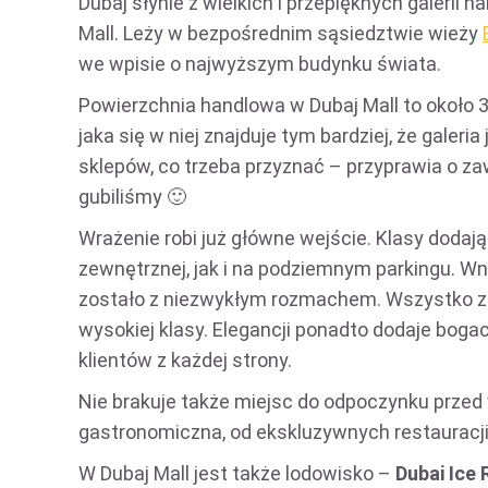
Dubaj słynie z wielkich i przepięknych galerii
Mall. Leży w bezpośrednim sąsiedztwie wieży
we wpisie o najwyższym budynku świata.
Powierzchnia handlowa w Dubaj Mall to około 3
jaka się w niej znajduje tym bardziej, że galer
sklepów, co trzeba przyznać – przyprawia o zaw
gubiliśmy 🙂
Wrażenie robi już główne wejście. Klasy doda
zewnętrznej, jak i na podziemnym parkingu. Wn
zostało z niezwykłym rozmachem. Wszystko z
wysokiej klasy. Elegancji ponadto dodaje bog
klientów z każdej strony.
Nie brakuje także miejsc do odpoczynku przed 
gastronomiczna, od ekskluzywnych restauracji,
W Dubaj Mall jest także lodowisko –
Dubai Ice 