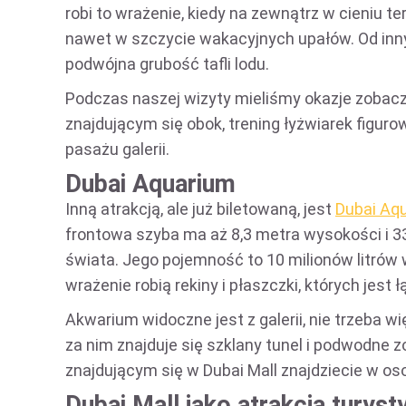
robi to wrażenie, kiedy na zewnątrz w cieniu t
nawet w szczycie wakacyjnych upałów. Od inny
podwójna grubość tafli lodu.
Podczas naszej wizyty mieliśmy okazje zobac
znajdującym się obok, trening łyżwiarek figuro
pasażu galerii.
Dubai Aquarium
Inną atrakcją, ale już biletowaną, jest
Dubai Aq
frontowa szyba ma aż 8,3 metra wysokości i 33
świata. Jego pojemność to 10 milionów litrów
wrażenie robią rekiny i płaszczki, których jest 
Akwarium widoczne jest z galerii, nie trzeba wi
za nim znajduje się szklany tunel i podwodne z
znajdującym się w Dubai Mall znajdziecie w o
Dubai Mall jako atrakcja turyst