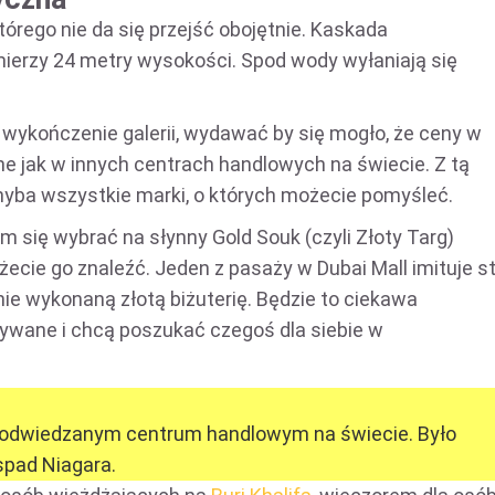
órego nie da się przejść obojętnie. Kaskada
mierzy 24 metry wysokości. Spod wody wyłaniają się
i wykończenie galerii, wydawać by się mogło, że ceny w
ne jak w innych centrach handlowych na świecie. Z tą
 chyba wszystkie marki, o których możecie pomyśleć.
m się wybrać na słynny Gold Souk (czyli Złoty Targ)
ożecie go znaleźć. Jeden z pasaży w Dubai Mall imituje s
nie wykonaną złotą biżuterię. Będzie to ciekawa
abywane i chcą poszukać czegoś dla siebie w
ej odwiedzanym centrum handlowym na świecie. Było
spad Niagara.