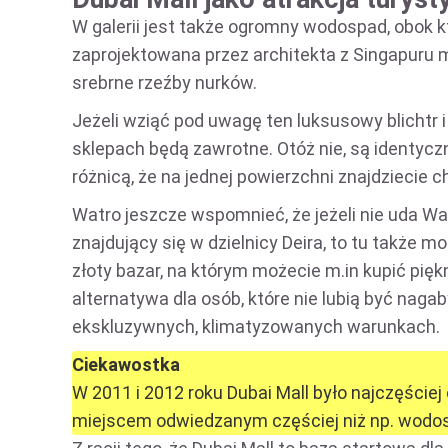
W galerii jest także ogromny wodospad, obok kt
zaprojektowana przez architekta z Singapuru 
srebrne rzeźby nurków.
Jeżeli wziąć pod uwagę ten luksusowy blichtr 
sklepach będą zawrotne. Otóż nie, są identycz
różnicą, że na jednej powierzchni znajdziecie
Watro jeszcze wspomnieć, że jeżeli nie uda Wa
znajdujący się w dzielnicy Deira, to tu także m
złoty bazar, na którym możecie m.in kupić pięk
alternatywa dla osób, które nie lubią być nag
ekskluzywnych, klimatyzowanych warunkach.
Ciekawostka
W 2011 i 2012 roku Dubai Mall było najczęści
miejscem odwiedzanym częściej niż np. wodo